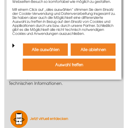
Webseiten-Besuch so komfortabel wie möglich zu gestalten.
Spannschlösser
Für Durchführungen und Wandanschlüsse bei TTK
Mit einem Click auf „alles auswählen“ stimmen Sie dem Einsatz
Schalung
der Cookie-Verwendung und Datenverarbeitung insgesamt zu.
Sie haben aber auch die Möglichkeit eine differenzierte
Auch für PASCHAL LOGO Schalungen passend
Auswahl zu treffen in Bezug auf den Einsatz von Cookies und
Applikationen durch uns bzw. durch unsere Partner. Schließlich
gibt es die Möglichkeit alle nicht technisch notwendigen
Cookies und Anwendungen auszuschließen.
Anwendungsinformationen
Die TTK-Anschlagschiene wird beim Einsatz von Teleskop-
Alle auswählen
Alle ablehnen
bzw. Voutenträger zum Verbinden der Schalhautstöße
und zum Runden der Schalhautränder verwendet.
Alternativ kann die TTK-Anschalgschiene auch zum
Auswahl treffen
Schalen von Restmaßausgleichen verwendet werden.
Weitere Systemvorteile entnehmen Sie bitte den
Technischen Informationen.
Jetzt virtuell entdecken