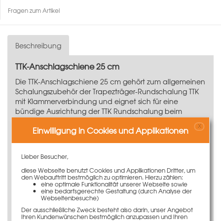
Fragen zum Artikel
Beschreibung
TTK-Anschlagschiene 25 cm
Die TTK-Anschlagschiene 25 cm gehört zum allgemeinen
Schalungszubehör der
Trapezträger-Rundschalung TTK
mit Klammerverbindung
und eignet sich für eine
bündige Ausrichtung der TTK Rundschalung beim
Betonieren an bestehenden Wänden. Die TTK-
X
Einwilligung in Cookies und Applikationen
Anschlagschiene wird beim Einsatz von Teleskop- bzw.
Voutenträger zum Verbinden der Schalhautstöße und
zum Runden der Schalhautränder verwendet.
Lieber Besucher,
Leichte und schnelle Montage durch
TTK-
diese Webseite benutzt Cookies und Applikationen Dritter, um
Schraube
und/oder
TTK-Multiklammer
den Webauftritt bestmöglich zu optimieren. Hierzu zählen:
eine optimale Funktionalität unserer Webseite sowie
Geringes Gewicht von nur 2,4 kg
eine bedarfsgerechte Gestaltung (durch Analyse der
Langlebig dank Feuerverzinkung
Webseitenbesuche)
Für Vouten - Systemschalung als Verbindungsteil
Der ausschließliche Zweck besteht also darin, unser Angebot
Mit zwei integrierten Anschlüssen für
Ihren Kundenwünschen bestmöglich anzupassen und Ihren