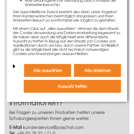
eine bedarfsgerechte Gestaltung (durch Analyse der
Passend für Trapezträger-Rundschalung
Webseitenbesuche)
Der ausschließliche Zweck besteht also darin, unser Angebot
Die Trapezträger-Rundschalung
Ihren Kundenwünschen bestmöglich anzupassen und Ihren
Webseiten-Besuch so komfortabel wie möglich zu gestalten.
TTR
Mit einem Click auf „alles auswählen“ stimmen Sie dem Einsatz
der Cookie-Verwendung und Datenverarbeitung insgesamt zu.
Die stufenlos radienverstellbare Trapezträger-
Sie haben aber auch die Möglichkeit eine differenzierte
Rundschalung TTR steht für perfekte und verlässliche
Auswahl zu treffen in Bezug auf den Einsatz von Cookies und
Applikationen durch uns bzw. durch unsere Partner. Schließlich
Rundheit und Maßhaltigkeit - und ist damit eine der
gibt es die Möglichkeit alle nicht technisch notwendigen
besten und zuverlässigsten Rundschalungen auf dem
Cookies und Anwendungen auszuschließen.
Markt. Wie alle PASCHAL Systemschalungen überzeugt
auch die TTR durch ihre ausgewogene
Elementsortierung und das ideale Angebot an
Alle auswählen
Alle ablehnen
Segmenthöhen, mit denen Sie immer eine
praxisgerechte Schalhöhe erreichen.
Auswahl treffen
Sie benötigen weitere
Informationen?
Bei Fragen zu unseren Produkten helfen unsere
Schalungsexperten Ihnen gerne weiter.
E-Mail
kundenservice@paschal.com
Tel.
+49 (0) 78 32 / 71-0