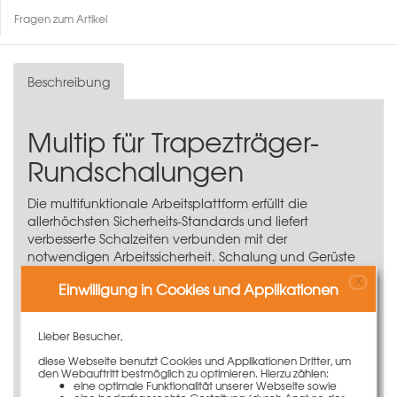
Fragen zum Artikel
Beschreibung
Multip für Trapezträger-
Rundschalungen
Die multifunktionale Arbeitsplattform erfüllt die
allerhöchsten Sicherheits-Standards und liefert
verbesserte Schalzeiten verbunden mit der
notwendigen Arbeitssicherheit. Schalung und Gerüste
werden zusammen in montiertem Zustand transportiert.
X
Einwilligung in Cookies und Applikationen
Beläge aus Stahl mit einem integrierten
Seitenschutz
Sichere Ausführung von Arbeiten an der Schalung
Lieber Besucher,
Zeitersparnis durch Klappmechanismus
diese Webseite benutzt Cookies und Applikationen Dritter, um
Alle Vorschriften der BauBG (BGR 187) werden
den Webauftritt bestmöglich zu optimieren. Hierzu zählen:
eine optimale Funktionalität unserer Webseite sowie
erfüllt