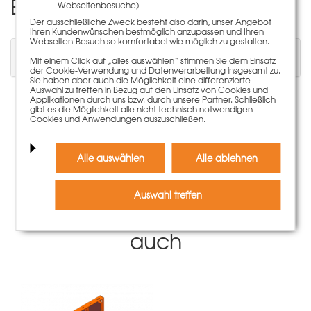
Einen Kommentar schreiben
Webseitenbesuche)
Der ausschließliche Zweck besteht also darin, unser Angebot
Ihren Kundenwünschen bestmöglich anzupassen und Ihren
Webseiten-Besuch so komfortabel wie möglich zu gestalten.
Sie müssen angemeldet sein, um einen
Mit einem Click auf „alles auswählen“ stimmen Sie dem Einsatz
Kommentar schreiben zu können.
der Cookie-Verwendung und Datenverarbeitung insgesamt zu.
Sie haben aber auch die Möglichkeit eine differenzierte
Auswahl zu treffen in Bezug auf den Einsatz von Cookies und
Applikationen durch uns bzw. durch unsere Partner. Schließlich
Es liegen keine Kommentare zu diesem Artikel vor.
gibt es die Möglichkeit alle nicht technisch notwendigen
Cookies und Anwendungen auszuschließen.
Alle auswählen
Alle ablehnen
Kunden, die diesen Artikel
Auswahl treffen
gekauft haben, kauften
auch