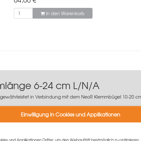
In den Warenkorb
mlänge 6-24 cm L/N/A
ewährleistet in Verbindung mit dem NeoR Klemmbügel 10-20 cm d
Einwilligung in Cookies und Applikationen
m
bar
ies und Applikationen Dritter, um den Webauftritt bestmöglich zu optimieren. 
ichtung