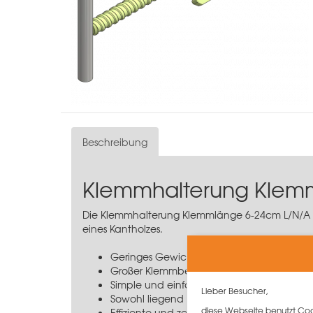
Beschreibung
Klemmhalterung Klem
Die Klemmhalterung Klemmlänge 6-24cm L/N/A g
eines Kantholzes.
Geringes Gewicht von nur 1,2 kg
Großer Klemmbereich von 10 cm bis 20 c
Simple und einfache Montage
Lieber Besucher,
Sowohl liegend als auch stehend montier
diese Webseite benutzt Cook
Effiziente und zeitsparende Schalungsausr