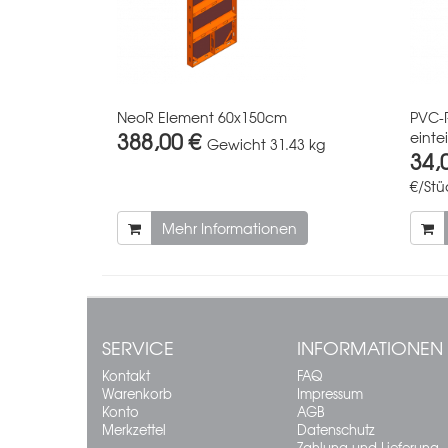
NeoR Element 60x150cm
PVC-
388,00 €
eintei
Gewicht
31.43 kg
34,
€/Stü
Mehr Informationen
SERVICE
INFORMATIONEN
Kontakt
FAQ
Warenkorb
Impressum
Konto
AGB
Merkzettel
Datenschutz
Zahlung und Lieferung