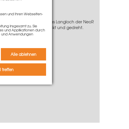
ssen und Ihren Webseiten-
eoR Klemmbügel wird in das Langloch der NeoR
tung insgesamt zu. Sie
rechende Langloch gesteckt und gedreht.
ies und Applikationen durch
kies und Anwendungen
Alle ablehnen
 treffen