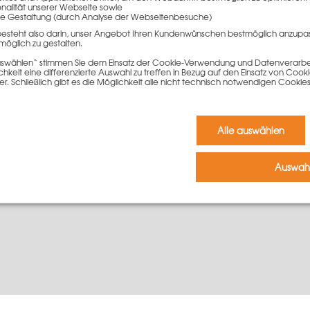
onalität unserer Webseite sowie
e Gestaltung (durch Analyse der Webseitenbesuche)
besteht also darin, unser Angebot Ihren Kundenwünschen bestmöglich anzupa
möglich zu gestalten.
 Klemmhalterung erfolgt in wenigen einfachen Schritten. Der N
 auswählen“ stimmen Sie dem Einsatz der Cookie-Verwendung und Datenverarbei
emmhalterung durch den Klemmbügel geschoben und in das entsp
keit eine differenzierte Auswahl zu treffen in Bezug auf den Einsatz von Cook
holz aufgelegt und die Flügelmutter festgedreht werden.
er. Schließlich gibt es die Möglichkeit alle nicht technisch notwendigen Coo
20-Träger oder zum Kantholz zu montieren.
nischen Produktinformation entnehmen.
Alle auswählen
Auswahl