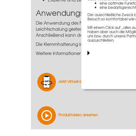
eine optimale Funkti
eine bedarfsgerecht
Anwendungsinformationen
Der ausschließliche Zweck 
Besuch so komfortabel wie 
Die Anwendung des NeoR Klemmbügels sowie der
Mit einem Click auf „alles
Leichtschalung gesteckt. Danach wird die Kl
haben aber auch die Möglich
Anschließend kann der H20-Träger bzw. das Kant
uns bzw. durch unsere Partn
auszuschließen.
Die Klemmhalterung ist im rechten Winkel zum H
Weitere Informationen können Sie aus der Tech
Jetzt virtuell entdecken
Produktvideo ansehen