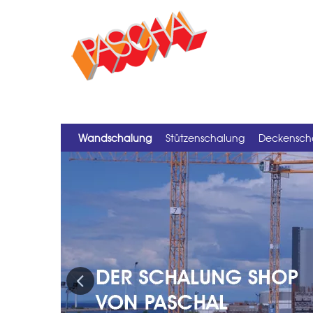
Wandschalung
Stützenschalung
Deckensch
Previous