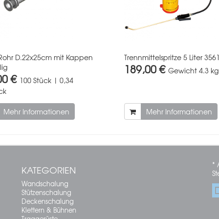
Rohr D.22x25cm mit Kappen
Trennmittelspritze 5 Liter 356
189,00 €
lig
Gewicht
4.3 kg
00 €
100 Stück | 0,34
ck
Mehr Informationen
Mehr Informationen
* 
KATEGORIEN
St
Wandschalung
Stützenschalung
Deckenschalung
Klettern & Bühnen
Traggerüste