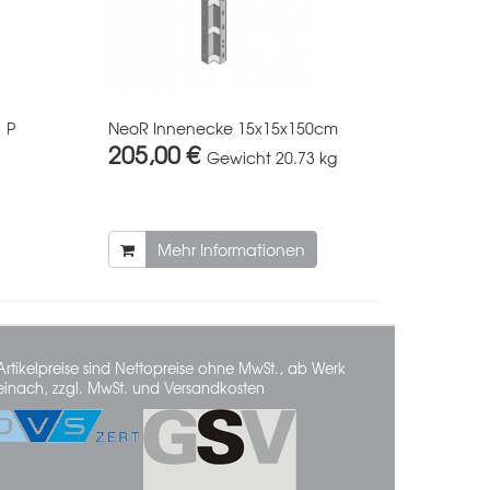
1 P
NeoR Innenecke 15x15x150cm
205,00 €
Gewicht
20.73 kg
Mehr Informationen
Artikelpreise sind Nettopreise ohne MwSt., ab Werk
einach, zzgl. MwSt. und Versandkosten