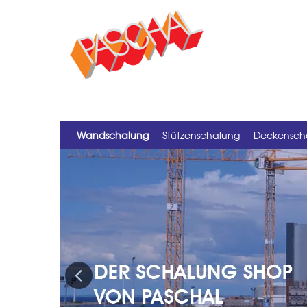
Wandschalung
Stützenschalung
Deckensch
Previous