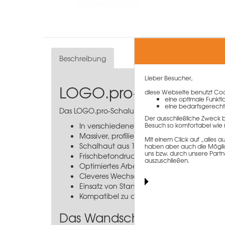
Beschreibung
Lieber Besucher,
LOGO.pro-Schalung 3
diese Webseite benutzt Cook
eine optimale Funkti
eine bedarfsgerecht
Das LOGO.pro-Schalungselement 340 cm aus d
Der ausschließliche Zweck 
In verschiedenen Breitenabmessungen ve
Besuch so komfortabel wie 
Massiver, profilierter Flachstahlrahmen
Mit einem Click auf „alles
Schalhaut aus 16 mm beschichtetem Birke
haben aber auch die Möglich
uns bzw. durch unsere Partn
Frischbetondruckaufnahme von 70 kN/m²
auszuschließen.
Optimiertes Arbeiten bei beengten Platzve
Cleveres Wechselsystem erlaubt einseitige
Einsatz von Standard-Spannmaterial
Kompatibel zu allen PASCHAL-Systemen
Das Wandschalungssystem 