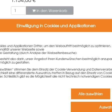
In den Warenkorb
Einwilligung in Cookies und Applikationen
40 cm
ies und Applikationen Dritter, um den Webauftritt bestmöglich zu optimieren. 
onalität unserer Webseite sowie
e Gestaltung (durch Analyse der Webseitenbesuche)
er LOGO-Reihe.
besteht also darin, unser Angebot Ihren Kundenwünschen bestmöglich anzupa
rfügbar
möglich zu gestalten.
 auswählen“ stimmen Sie dem Einsatz der Cookie-Verwendung und Datenverarbei
nsperrholz
keit eine differenzierte Auswahl zu treffen in Bezug auf den Einsatz von Cook
er. Schließlich gibt es die Möglichkeit alle nicht technisch notwendigen Coo
rhältnissen
s und beidseitiges Ankern
Alle auswählen
LOGO.pro
Auswahl