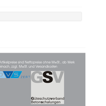
Artikelpreise sind Nettopreise ohne MwSt., ab Werk
einach, zzgl. MwSt. und Versandkosten