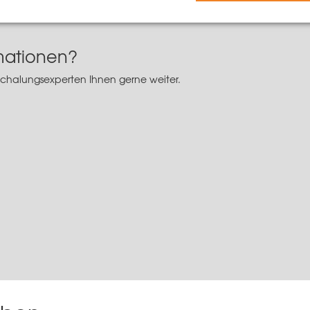
 alle Vorteile von einseitig bedienbaren Ankern und kann bei Be
rmationen?
Schalungsexperten Ihnen gerne weiter.