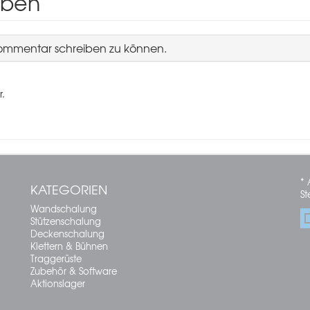
iben
Kommentar schreiben zu können.
r.
* 
KATEGORIEN
St
Wandschalung
Stützenschalung
Deckenschalung
Klettern & Bühnen
Traggerüste
Zubehör & Software
Aktionslager