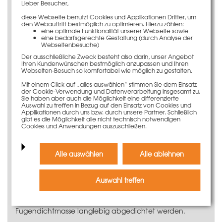
Lieber Besucher,
Lange Lebensdauer und damit große
Einsatzhäufigkeit
diese Webseite benutzt Cookies und Applikationen Dritter, um
den Webauftritt bestmöglich zu optimieren. Hierzu zählen:
Beste Betonergebnisse dank
eine optimale Funktionalität unserer Webseite sowie
Phenolharzbeschichtung
eine bedarfsgerechte Gestaltung (durch Analyse der
Webseitenbesuche)
Anwendungsinformationen
Der ausschließliche Zweck besteht also darin, unser Angebot
Ihren Kundenwünschen bestmöglich anzupassen und Ihren
Die Schalhaut für das LOGO.pro-Element 30 x 340 cm
Webseiten-Besuch so komfortabel wie möglich zu gestalten.
entspricht den höchsten Qualitätsansprüchen. Die
Mit einem Click auf „alles auswählen“ stimmen Sie dem Einsatz
rundum verlaufende Kantenversiegelung verhindert ein
der Cookie-Verwendung und Datenverarbeitung insgesamt zu.
Aufquellen der Schalhaut am Plattenrand. Zudem
Sie haben aber auch die Möglichkeit eine differenzierte
überzeugt die 16 mm starke und 12-schichtig verleimt
Auswahl zu treffen in Bezug auf den Einsatz von Cookies und
Applikationen durch uns bzw. durch unsere Partner. Schließlich
aufgebaute Schaltafel durch ihre große
gibt es die Möglichkeit alle nicht technisch notwendigen
Einsatzhäufigkeit.
Cookies und Anwendungen auszuschließen.
Die beiden kantenversiegelten Spannstaböffnungen für
die Wechselhülsen und Verspanneinheiten sind bereits
Alle auswählen
Alle ablehnen
werksseitig hergestellt.
Passendes Zubehör für den Einbau
Auswahl treffen
Die Schalhaut kann ganz einfach mit Nieten mit dem
Stahlrahmen verbunden und mit der original PASCHAL
Fugendichtmasse langlebig abgedichtet werden.