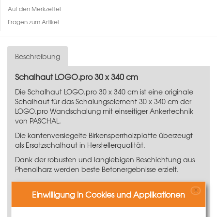
Auf den Merkzettel
Fragen zum Artikel
Beschreibung
Schalhaut LOGO.pro 30 x 340 cm
Die Schalhaut LOGO.pro 30 x 340 cm ist eine originale
Schalhaut für das Schalungselement 30 x 340 cm der
LOGO.pro Wandschalung mit einseitiger Ankertechnik
von PASCHAL.
Die kantenversiegelte Birkensperrholzplatte überzeugt
als Ersatzschalhaut in Herstellerqualität.
Dank der robusten und langlebigen Beschichtung aus
Phenolharz werden beste Betonergebnisse erzielt.
16 mm finnisches Birkensperrholz, 12-schichtig
X
Formstabil und hohe Tragfähigkeit
Einwilligung in Cookies und Applikationen
Sichere und schnelle Verbindung mit dem
Elementrahmen