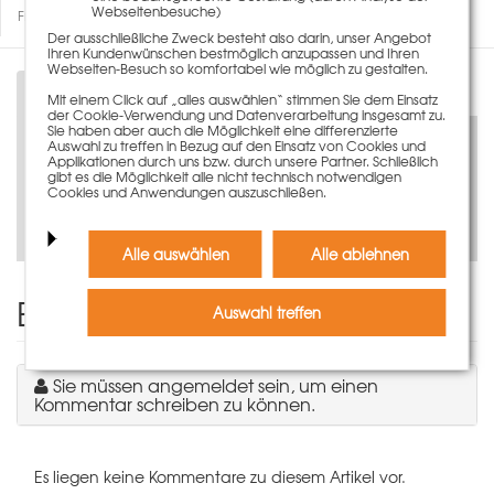
Webseitenbesuche)
Fragen zum Artikel
Der ausschließliche Zweck besteht also darin, unser Angebot
Ihren Kundenwünschen bestmöglich anzupassen und Ihren
Webseiten-Besuch so komfortabel wie möglich zu gestalten.
Beschreibung
Mit einem Click auf „alles auswählen“ stimmen Sie dem Einsatz
der Cookie-Verwendung und Datenverarbeitung insgesamt zu.
Sie haben aber auch die Möglichkeit eine differenzierte
Auswahl zu treffen in Bezug auf den Einsatz von Cookies und
Applikationen durch uns bzw. durch unsere Partner. Schließlich
gibt es die Möglichkeit alle nicht technisch notwendigen
Cookies und Anwendungen auszuschließen.
Jetzt virtuell entdecken
Alle auswählen
Alle ablehnen
Einen Kommentar schreiben
Auswahl treffen
Sie müssen angemeldet sein, um einen
Kommentar schreiben zu können.
Es liegen keine Kommentare zu diesem Artikel vor.