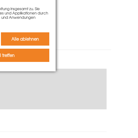
tung insgesamt zu. Sie
ies und Applikationen durch
kies und Anwendungen
Alle ablehnen
 treffen