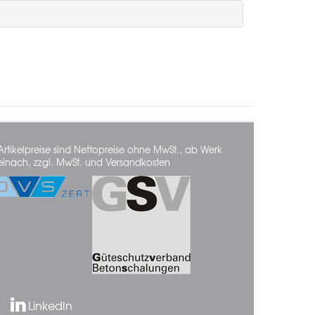
Artikelpreise sind Nettopreise ohne MwSt., ab Werk
einach, zzgl. MwSt. und Versandkosten
LinkedIn