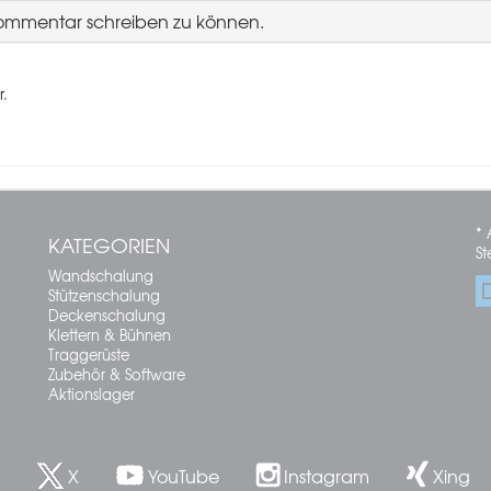
Kommentar schreiben zu können.
r.
* 
KATEGORIEN
St
Wandschalung
Stützenschalung
Deckenschalung
Klettern & Bühnen
Traggerüste
Zubehör & Software
Aktionslager
X
YouTube
Instagram
Xing