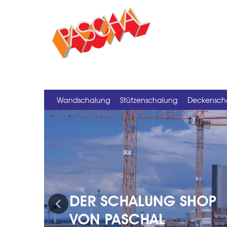
Wandschalung
Stützenschalung
Deckensch
Previous