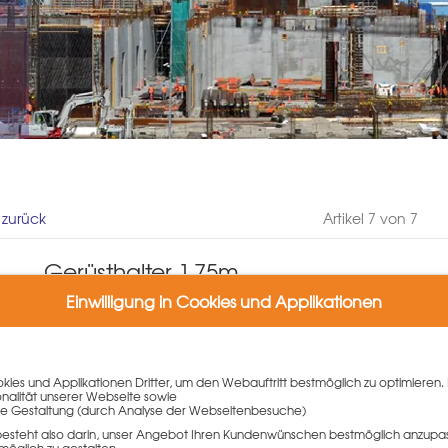
l zurück
Artikel 7 von 7
Gerüsthalter 1,75m
Artikelnummer: N939.175.4175
Einwilligung in Cookies und Applikationen
(0 Kundenmeinungen)
Gewicht: 5.8 kg
Varianten:
ies und Applikationen Dritter, um den Webauftritt bestmöglich zu optimieren. 
onalität unserer Webseite sowie
Gerüsthalter 1,75m
e Gestaltung (durch Analyse der Webseitenbesuche)
besteht also darin, unser Angebot Ihren Kundenwünschen bestmöglich anzupa
37,50
€