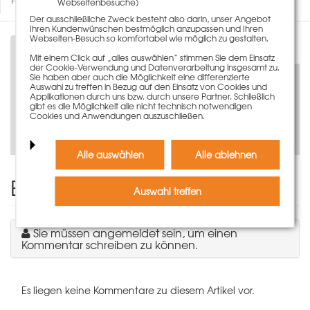
Fragen zum Artikel
Webseitenbesuche)
Der ausschließliche Zweck besteht also darin, unser Angebot
Ihren Kundenwünschen bestmöglich anzupassen und Ihren
Webseiten-Besuch so komfortabel wie möglich zu gestalten.
Beschreibung
Mit einem Click auf „alles auswählen“ stimmen Sie dem Einsatz
der Cookie-Verwendung und Datenverarbeitung insgesamt zu.
Sie haben aber auch die Möglichkeit eine differenzierte
Auswahl zu treffen in Bezug auf den Einsatz von Cookies und
Applikationen durch uns bzw. durch unsere Partner. Schließlich
gibt es die Möglichkeit alle nicht technisch notwendigen
Cookies und Anwendungen auszuschließen.
Jetzt virtuell entdecken
Alle auswählen
Alle ablehnen
Einen Kommentar schreiben
Auswahl treffen
Sie müssen angemeldet sein, um einen
Kommentar schreiben zu können.
Es liegen keine Kommentare zu diesem Artikel vor.