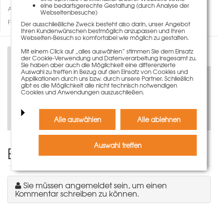
eine bedarfsgerechte Gestaltung (durch Analyse der
Auf den Merkzettel
Webseitenbesuche)
Fragen zum Artikel
Der ausschließliche Zweck besteht also darin, unser Angebot
Ihren Kundenwünschen bestmöglich anzupassen und Ihren
Webseiten-Besuch so komfortabel wie möglich zu gestalten.
Mit einem Click auf „alles auswählen“ stimmen Sie dem Einsatz
Beschreibung
der Cookie-Verwendung und Datenverarbeitung insgesamt zu.
Sie haben aber auch die Möglichkeit eine differenzierte
Auswahl zu treffen in Bezug auf den Einsatz von Cookies und
Applikationen durch uns bzw. durch unsere Partner. Schließlich
gibt es die Möglichkeit alle nicht technisch notwendigen
Cookies und Anwendungen auszuschließen.
Jetzt virtuell entdecken
Alle auswählen
Alle ablehnen
Auswahl treffen
Einen Kommentar schreiben
Sie müssen angemeldet sein, um einen
Kommentar schreiben zu können.