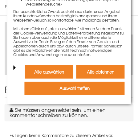
Webseitenbesuche)
Fragen zum Artikel
Der ausschließliche Zweck besteht also darin, unser Angebot
Ihren Kundenwünschen bestmöglich anzupassen und Ihren
Webseiten-Besuch so komfortabel wie möglich zu gestalten.
Beschreibung
Mit einem Click auf „alles auswählen“ stimmen Sie dem Einsatz
der Cookie-Verwendung und Datenverarbeitung insgesamt zu.
Sie haben aber auch die Möglichkeit eine differenzierte
Auswahl zu treffen in Bezug auf den Einsatz von Cookies und
Applikationen durch uns bzw. durch unsere Partner. Schließlich
gibt es die Möglichkeit alle nicht technisch notwendigen
Cookies und Anwendungen auszuschließen.
Jetzt virtuell entdecken
Alle auswählen
Alle ablehnen
Einen Kommentar schreiben
Auswahl treffen
Sie müssen angemeldet sein, um einen
Kommentar schreiben zu können.
Es liegen keine Kommentare zu diesem Artikel vor.