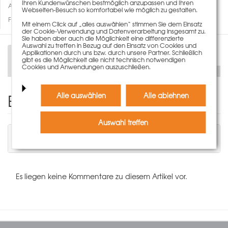
Ihren Kundenwünschen bestmöglich anzupassen und Ihren
Auf den Merkzettel
Webseiten-Besuch so komfortabel wie möglich zu gestalten.
Fragen zum Artikel
Mit einem Click auf „alles auswählen“ stimmen Sie dem Einsatz
der Cookie-Verwendung und Datenverarbeitung insgesamt zu.
Sie haben aber auch die Möglichkeit eine differenzierte
Auswahl zu treffen in Bezug auf den Einsatz von Cookies und
Applikationen durch uns bzw. durch unsere Partner. Schließlich
Beschreibung
Technische Daten
gibt es die Möglichkeit alle nicht technisch notwendigen
Cookies und Anwendungen auszuschließen.
Einen Kommentar schreiben
Alle auswählen
Alle ablehnen
Auswahl treffen
Sie müssen angemeldet sein, um einen
Kommentar schreiben zu können.
Es liegen keine Kommentare zu diesem Artikel vor.