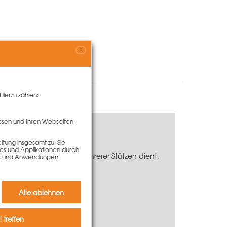
X
Hierzu zählen:
ssen und Ihren Webseiten-
tung insgesamt zu. Sie
ies und Applikationen durch
cher zur Aussteifung mehrerer Stützen dient.
kies und Anwendungen
en Stützen.
Alle ablehnen
 treffen