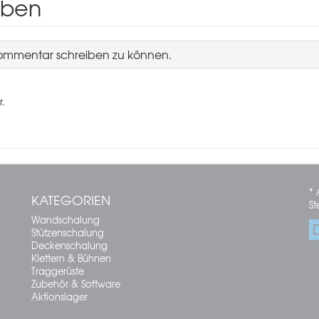
iben
Kommentar schreiben zu können.
r.
* 
KATEGORIEN
St
Wandschalung
Stützenschalung
Deckenschalung
Klettern & Bühnen
Traggerüste
Zubehör & Software
Aktionslager