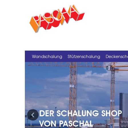
Wandschalung
Stützenschalung
Deckensch
Previous