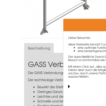
Lieber Besucher,
diese Webseite benutzt Cook
eine optimale Funkti
Beschreibung
eine bedarfsgerecht
Der ausschließliche Zweck 
Besuch so komfortabel wie 
GASS Verbindungsrah
Mit einem Click auf „alles
haben aber auch die Möglich
Der GASS Verbindungsrahmen 180 cm ist ein Auss
uns bzw. durch unsere Partn
auszuschließen.
Der rechteckige Verbindungsrahmen besteht ais 
Bewirkt die Steifigkeit des gesamten Syste
Geringes Gewicht von nur 9,90 kg
Leichtes und dennoch belastbares Materi
Schnelle und leichte Montage
Flexible Kombinierbarkeit mit unterschiedl