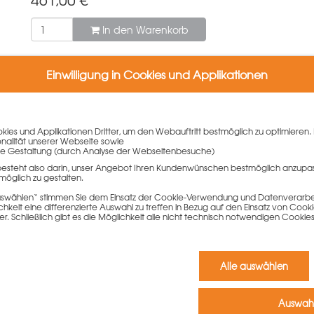
In den Warenkorb
Einwilligung in Cookies und Applikationen
ies und Applikationen Dritter, um den Webauftritt bestmöglich zu optimieren. 
onalität unserer Webseite sowie
e Gestaltung (durch Analyse der Webseitenbesuche)
besteht also darin, unser Angebot Ihren Kundenwünschen bestmöglich anzupa
möglich zu gestalten.
men 180 cm
 auswählen“ stimmen Sie dem Einsatz der Cookie-Verwendung und Datenverarbei
keit eine differenzierte Auswahl zu treffen in Bezug auf den Einsatz von Cook
teifungsrahmen des GASS Alu-Traggerüst-Systems von PASCHAL, wel
er. Schließlich gibt es die Möglichkeit alle nicht technisch notwendigen Coo
vier Rundrohren, einer Diagonalen und vier Einhängekeilen zu d
ms
Alle auswählen
al
Auswahl
ichen Stützen