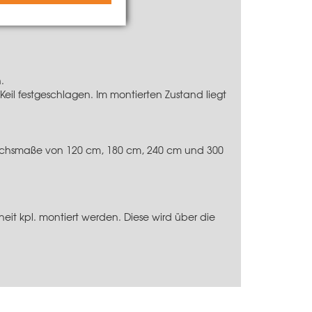
.
eil festgeschlagen. Im montierten Zustand liegt
r Achsmaße von
120 cm
,
180 cm
,
240 cm
und
300
eit kpl. montiert werden. Diese wird über die