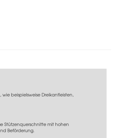
ie beispielsweise Dreikantleisten,
ge Stützenquerschnitte mit hohen
und Beförderung.