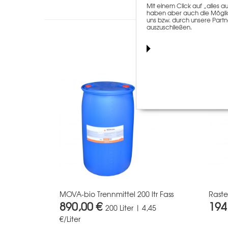
Mit einem Click auf „alles
haben aber auch die Möglich
uns bzw. durch unsere Partn
auszuschließen.
Kunden, die 
MOVA-bio Trennmittel 200 ltr Fass
Rast
890,00 €
194
200 Liter | 4,45
€/Liter