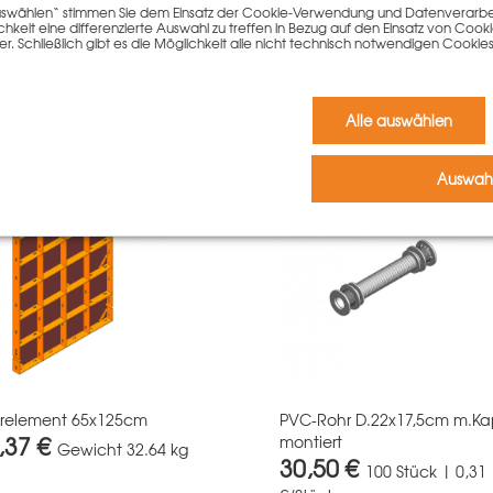
 auswählen“ stimmen Sie dem Einsatz der Cookie-Verwendung und Datenverarbei
keit eine differenzierte Auswahl zu treffen in Bezug auf den Einsatz von Cook
er. Schließlich gibt es die Möglichkeit alle nicht technisch notwendigen Coo
diesen Artikel gekauft haben,
Alle auswählen
Auswahl
erelement 65x125cm
PVC-Rohr D.22x17,5cm m.K
,37 €
montiert
Gewicht
32.64 kg
30,50 €
100 Stück | 0,31