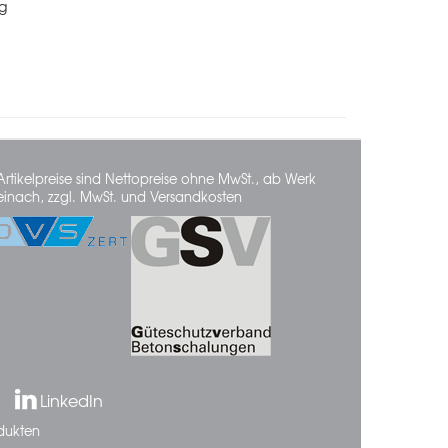
kg
Artikelpreise sind Nettopreise ohne MwSt., ab Werk
einach, zzgl. MwSt. und Versandkosten
LinkedIn
dukten