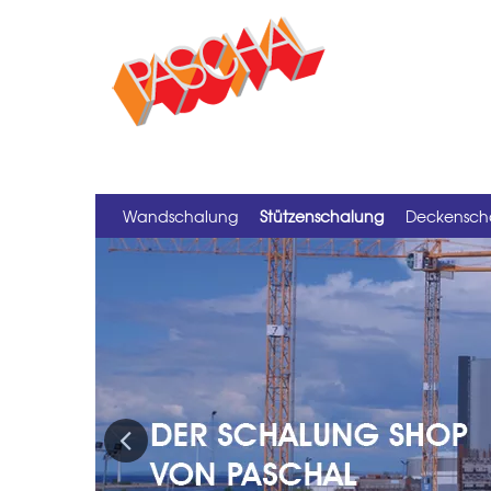
Wandschalung
Stützenschalung
Deckensch
Previous