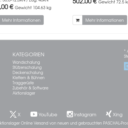
502,00 €
Gewicht
72.5 
,00 €
Gewicht
104.63 kg
Mehr Informationen
Mehr Informationen
* 
KATEGORIEN
St
Wandschalung
Stützenschalung
Deckenschalung
Klettern & Bühnen
Traggerüste
Zubehör & Software
Aktionslager
X
YouTube
Instagram
Xing
ktionslager Online Versand von neuen und gebrauchten PASCHAL-Pro