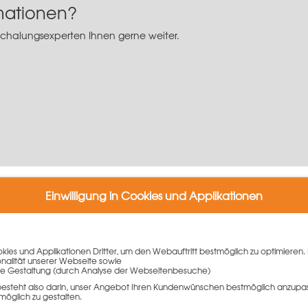
rmationen?
Schalungsexperten Ihnen gerne weiter.
iben
Einwilligung in Cookies und Applikationen
Kommentar schreiben zu können.
ies und Applikationen Dritter, um den Webauftritt bestmöglich zu optimieren. 
onalität unserer Webseite sowie
e Gestaltung (durch Analyse der Webseitenbesuche)
besteht also darin, unser Angebot Ihren Kundenwünschen bestmöglich anzupa
r.
möglich zu gestalten.