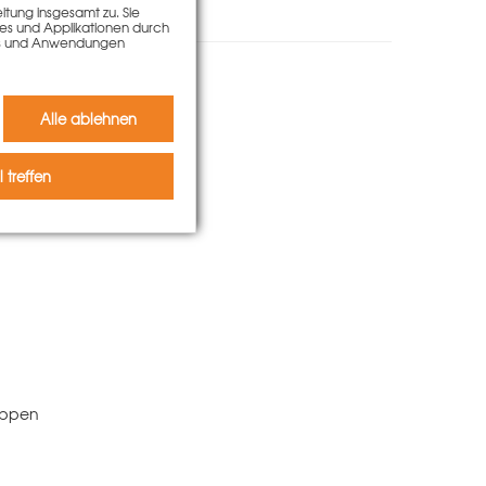
tung insgesamt zu. Sie
ies und Applikationen durch
kies und Anwendungen
 kauften auch
Alle ablehnen
 treffen
appen