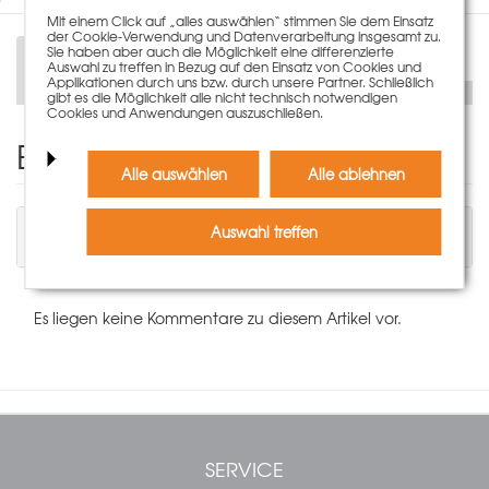
Mit einem Click auf „alles auswählen“ stimmen Sie dem Einsatz
der Cookie-Verwendung und Datenverarbeitung insgesamt zu.
Sie haben aber auch die Möglichkeit eine differenzierte
Beschreibung
Auswahl zu treffen in Bezug auf den Einsatz von Cookies und
Applikationen durch uns bzw. durch unsere Partner. Schließlich
gibt es die Möglichkeit alle nicht technisch notwendigen
Cookies und Anwendungen auszuschließen.
Einen Kommentar schreiben
Alle auswählen
Alle ablehnen
Sie müssen angemeldet sein, um einen
Auswahl treffen
Kommentar schreiben zu können.
Es liegen keine Kommentare zu diesem Artikel vor.
SERVICE