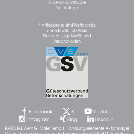
Zubehör & Software
Aktionslager
* Artikelpreise sind Nettopreise
ohne MwSt., ab Werk
Steinach, zzgl. MwSt. und
Versandkosten
Facebook
X
YouTube
Instagram
Xing
LinkedIn
PASCHAL-Werk G. Maier GmbH - Schalungselemente Aktionslager
Online Versand von neuen und gebrauchten PASCHAL-Produkten