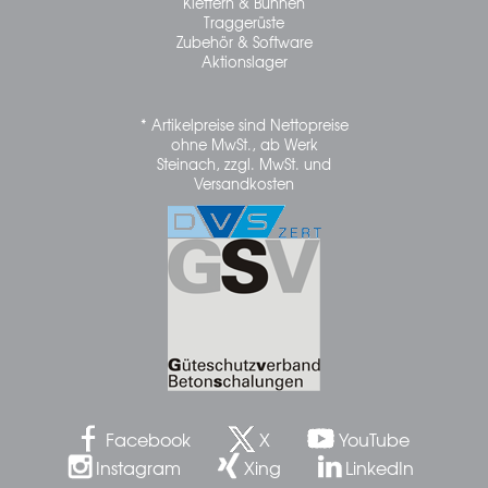
Klettern & Bühnen
Traggerüste
Zubehör & Software
Aktionslager
* Artikelpreise sind Nettopreise
ohne MwSt., ab Werk
Steinach, zzgl. MwSt. und
Versandkosten
Facebook
X
YouTube
Instagram
Xing
LinkedIn