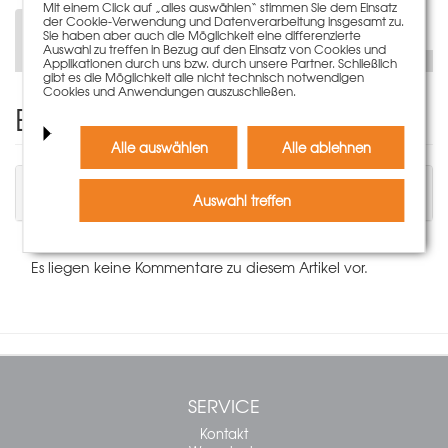
Mit einem Click auf „alles auswählen“ stimmen Sie dem Einsatz
der Cookie-Verwendung und Datenverarbeitung insgesamt zu.
Beschreibung
Sie haben aber auch die Möglichkeit eine differenzierte
Auswahl zu treffen in Bezug auf den Einsatz von Cookies und
Applikationen durch uns bzw. durch unsere Partner. Schließlich
gibt es die Möglichkeit alle nicht technisch notwendigen
Cookies und Anwendungen auszuschließen.
Einen Kommentar schreiben
Alle auswählen
Alle ablehnen
Sie müssen angemeldet sein, um einen
Kommentar schreiben zu können.
Auswahl treffen
Es liegen keine Kommentare zu diesem Artikel vor.
SERVICE
Kontakt