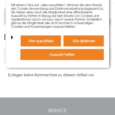
Mit einem Click auf „alles auswählen“ stimmen Sie dem Einsatz
der Cookie-Verwendung und Datenverarbeitung insgesamt zu.
Sie haben aber auch die Möglichkeit eine differenzierte
Beschreibung
Technische Daten
Auswahl zu treffen in Bezug auf den Einsatz von Cookies und
Applikationen durch uns bzw. durch unsere Partner. Schließlich
gibt es die Möglichkeit alle nicht technisch notwendigen
Cookies und Anwendungen auszuschließen.
Einen Kommentar schreiben
Alle auswählen
Alle ablehnen
Sie müssen angemeldet sein, um einen
Auswahl treffen
Kommentar schreiben zu können.
Es liegen keine Kommentare zu diesem Artikel vor.
SERVICE