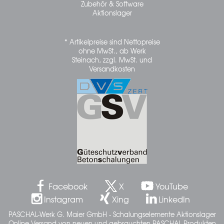
Zubehör & Software
Aktionslager
* Artikelpreise sind Nettopreise
ohne MwSt., ab Werk
Steinach, zzgl. MwSt. und
Versandkosten
Facebook
X
YouTube
Instagram
Xing
LinkedIn
PASCHAL-Werk G. Maier GmbH - Schalungselemente Aktionslager
Online Versand von neuen und gebrauchten PASCHAL-Produkten