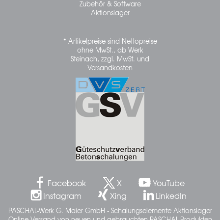
Zubehör & Software
Aktionslager
* Artikelpreise sind Nettopreise
ohne MwSt., ab Werk
Steinach, zzgl. MwSt. und
Versandkosten
Facebook
X
YouTube
Instagram
Xing
LinkedIn
PASCHAL-Werk G. Maier GmbH - Schalungselemente Aktionslager
Online Versand von neuen und gebrauchten PASCHAL-Produkten