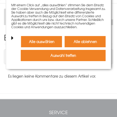
Mit einem Click auf „alles auswählen“ stimmen Sie dem Einsatz
der Cookie-Verwendung und Datenverarbeitung insgesamt zu.
Sie haben aber auch die Möglichkeit eine differenzierte
Beschreibung
Auswahl zu treffen in Bezug auf den Einsatz von Cookies und
Applikationen durch uns bzw. durch unsere Partner. Schließlich
gibt es die Möglichkeit alle nicht technisch notwendigen
Cookies und Anwendungen auszuschließen.
Einen Kommentar schreiben
Alle auswählen
Alle ablehnen
Sie müssen angemeldet sein, um einen
Auswahl treffen
Kommentar schreiben zu können.
Es liegen keine Kommentare zu diesem Artikel vor.
SERVICE