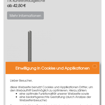
TTK-Kunststoffausgleiche
ab 42,50 €
Mehr Informationen
X
Einwilligung in Cookies und Applikationen
Lieber Besucher,
TTK-Ausgleichsteile
diese Webseite benutzt Cookies und Applikationen Dritter, um
ab 103,00 €
den Webauftritt bestmöglich zu optimieren. Hierzu zählen:
eine optimale Funktionalität unserer Webseite sowie
eine bedarfsgerechte Gestaltung (durch Analyse der
Mehr Informationen
Webseitenbesuche)