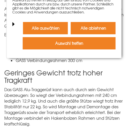
Traggerüsts.
Auswahl zu treffen in Bezug auf den Einsatz von Cookies und
Applikationen durch uns bzw. durch unsere Partner. Schließlich
gibt es die Möglichkeit alle nicht technisch notwendigen
Aufgrund der Kombinationsfähigkeit der einzelnen Elemente
Cookies und Anwendungen auszuschließen.
ist GASS überaus flexibel einsetzbar. Durch die verschiedenen
Achsenmaße kann das Traggerüst optimal an jeden
Grundriss angepasst werden.
Alle auswählen
Alle ablehnen
Es stehen 4 Rahmengrößen zur Verfügung:
GASS Verbindungsrahmen 120 cm
Auswahl treffen
GASS Verbindungsrahmen 180 cm
GASS Verbindungsrahmen 240 cm
GASS Verbindungsrahmen 300 cm
Geringes Gewicht trotz hoher
Tragkraft
Das GASS Alu-Traggerüst kann auch durch sein Gewicht
überzeugen: So wiegt der Verbindungrahmen mit 240 cm
lediglich 12,9 kg. Und auch die größte Stütze wiegt trotz ihrer
Stabilität nur 22 kg. So wird Montage und Demontage des
Traggerüsts sowie der Transport erheblich erleichtert. Bei der
Montage verbindet ein Hakenbolzen Rahmen und Stützen
kraftschlüssig.