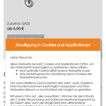
Zubehör GASS
ab 6,90 €
Mehr Informationen
X
Einwilligung in Cookies und Applikationen
Lieber Besucher,
diese Webseite benutzt Cookies und Applikationen Dritter, um
den Webauftritt bestmöglich zu optimieren. Hierzu zählen:
eine optimale Funktionalität unserer Webseite sowie
GASS Alu-Traggerüst-System
eine bedarfsgerechte Gestaltung (durch Analyse der
Webseitenbesuche)
Mit einer zulässigen Tragkraft von bis zu 140 kN ist GASS das
Der ausschließliche Zweck besteht also darin, unser Angebot
Ihren Kundenwünschen bestmöglich anzupassen und Ihren
tragfähigste Aluminium-Traggerüst auf dem Markt. Durch die
Webseiten-Besuch so komfortabel wie möglich zu gestalten.
große Tragfähigkeit müssen insgesamt weniger Stützen und
Mit einem Click auf „alles auswählen“ stimmen Sie dem Einsatz
Systemteile eingesetzt werden. Dadurch ergibt sich eine
der Cookie-Verwendung und Datenverarbeitung insgesamt zu.
bedeutende Zeitersparnis beim Auf- und Abbau des
Sie haben aber auch die Möglichkeit eine differenzierte