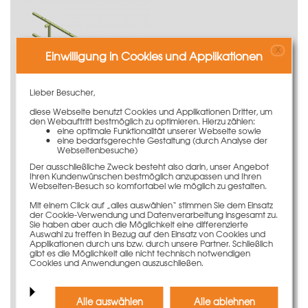
X
Einwilligung in Cookies und Applikationen
Lieber Besucher,
diese Webseite benutzt Cookies und Applikationen Dritter, um
den Webauftritt bestmöglich zu optimieren. Hierzu zählen:
eine optimale Funktionalität unserer Webseite sowie
eine bedarfsgerechte Gestaltung (durch Analyse der
Webseitenbesuche)
Multip für LOGO
ab 39,10 €
Der ausschließliche Zweck besteht also darin, unser Angebot
Ihren Kundenwünschen bestmöglich anzupassen und Ihren
Webseiten-Besuch so komfortabel wie möglich zu gestalten.
Mehr Informationen
Mit einem Click auf „alles auswählen“ stimmen Sie dem Einsatz
der Cookie-Verwendung und Datenverarbeitung insgesamt zu.
Sie haben aber auch die Möglichkeit eine differenzierte
Auswahl zu treffen in Bezug auf den Einsatz von Cookies und
Applikationen durch uns bzw. durch unsere Partner. Schließlich
gibt es die Möglichkeit alle nicht technisch notwendigen
Cookies und Anwendungen auszuschließen.
Alle auswählen
Alle ablehnen