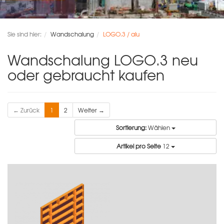
Sie sind hier:
Wandschalung
LOGO.3 / alu
Wandschalung LOGO.3 neu
oder gebraucht kaufen
← Zurück
1
2
Weiter →
Sortierung:
Wählen
Artikel pro Seite
12