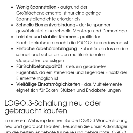
Wenig Spannstellen
- aufgrund der
Großflächenelemente ist nur eine geringe
Spannstellendichte erforderlich
Schnelle Elementverbindung
- der Keilspanner
gewährleistet eine schnelle Montage und Demontage
Leichter und stabiler Rahmen
- profilierter
Flachstahlrahmen macht die LOGO.3 besonders robust
Einfache Zubehöranbringung
- Zubehörteile lassen sich
schnell und sicher an den multifunktionalen
Querprofilen befestigen
Für Sichtbetonqualität
- stets ein geordnetes
Fugenbild, da ein stehender und liegender Einsatz der
Elemente möglich ist
Vielfältige Einsatzmöglichkeiten
- das Multielemente
eignet sich für Ecken, Stützen und Endabstellungen
LOGO.3-Schalung neu oder
gebraucht kaufen
In unserem Webshop können Sie die LOGO.3 Wandschalung
neu und gebraucht kaufen. Besuchen Sie unser
Aktionslager
um die besten Angebote für neue und gebrauchte LOGO.3-