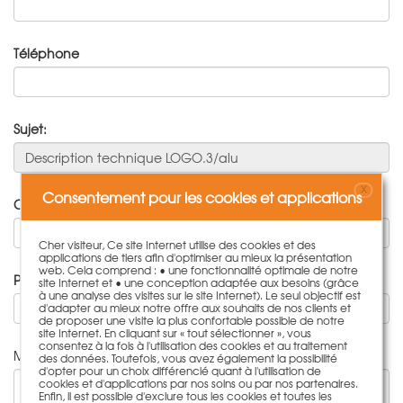
Téléphone
Sujet:
X
Consentement pour les cookies et applications
Code postal
Cher visiteur, Ce site Internet utilise des cookies et des
applications de tiers afin d'optimiser au mieux la présentation
web. Cela comprend : • une fonctionnalité optimale de notre
Pays:
site Internet et • une conception adaptée aux besoins (grâce
à une analyse des visites sur le site Internet). Le seul objectif est
-
d'adapter au mieux notre offre aux souhaits de nos clients et
de proposer une visite la plus confortable possible de notre
site Internet. En cliquant sur « tout sélectionner », vous
consentez à la fois à l'utilisation des cookies et au traitement
Message
des données. Toutefois, vous avez également la possibilité
d'opter pour un choix différencié quant à l'utilisation de
cookies et d'applications par nos soins ou par nos partenaires.
Enfin, il est possible d'exclure tous les cookies et toutes les